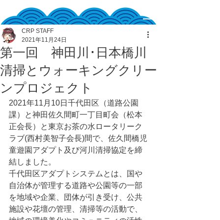
CRP STAFF
2021年11月24日
第一回 神田川･日本橋川
清掃とウォーキングクリー
ンプロジェクト
2021年11月10日千代田区（道路公園
課）と神田佐久間町一丁目町会（松本
正会長）と東京お茶の水ロータリーク
ラブ(西村美智子会長)間で、佐久間橋児
童遊園アダプト及び河川清掃協定を締
結しました。
千代田区アダプトシステムとは、国や
自治体が管理する道路や公園等の一部
を地域や企業、団体が引き受け、公共
施設や花壇の管理、清掃等の活動で、