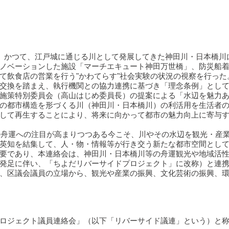
は、かつて、江戸城に通じる川として発展してきた神田川・日本橋
ノベーションした施設「マーチエキュート神田万世橋」、防災船
て飲食店の営業を行う"かわてらす"社会実験の状況の視察を行った
交換を踏まえ、執行機関との協力連携に基づき「理念条例」として、
施策特別委員会（高山はじめ委員長）の提案による「水辺を魅力
の都市構造を形づくる川（神田川・日本橋川）の利活用を生活者
して再生することにより、将来に向かって都市の魅力向上に寄与
京の舟運への注目が高まりつつある今こそ、川やその水辺を観光・産
英知を結集して、人・物・情報等が行き交う新たな都市空間とし
要であり、本連絡会は、神田川・日本橋川等の舟運観光や地域活
発足に伴い、「ちよだリバーサイドプロジェクト」に改称）と連携
、区議会議員の立場から、観光や産業の振興、文化芸術の振興、
ロジェクト議員連絡会」（以下「リバーサイド議連」という）と