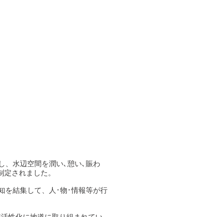
し、水辺空間を潤い､憩い､賑わ
制定されました。
知を結集して、人･物･情報等が行
域活性化に地道に取り組まれてい