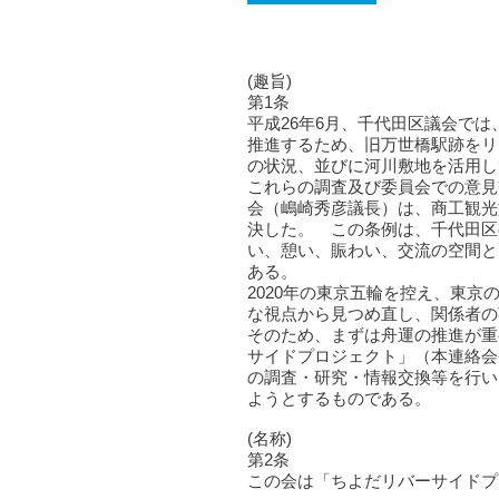
(趣旨)
第1条
平成26年6月、千代田区議会で
推進するため、旧万世橋駅跡をリ
の状況、並びに河川敷地を活用し
これらの調査及び委員会での意見
会（嶋崎秀彦議長）は、商工観光
決した。 この条例は、千代田区
い、憩い、賑わい、交流の空間と
ある。
2020年の東京五輪を控え、東
な視点から見つめ直し、関係者の
そのため、まずは舟運の推進が重
サイドプロジェクト」（本連絡会
の調査・研究・情報交換等を行い
ようとするものである。
(名称)
第2条
この会は「ちよだリバーサイドプ