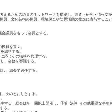
考えるための議員のネットワークを構築し、調査・研究・情報交
振興、文化芸術の振興、環境保全や防災活動の推進に寄与するこ
議会議員をもって会員とする。
の役員を置く。
務を総括する。
要に応じその職務を代理する。
画し、会務を審議する。
薦し、総会で選任する。
。
。
は、次のとおりとする。
る。
を主宰する。総会は年一回以上開催し、予算･決算･その他重要な事項
する。