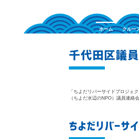
ホーム
クルー
千代田区議
「ちよだリバーサイドプロジェク
（ちよだ水辺のNPO）議員連絡
ちよだリバーサ