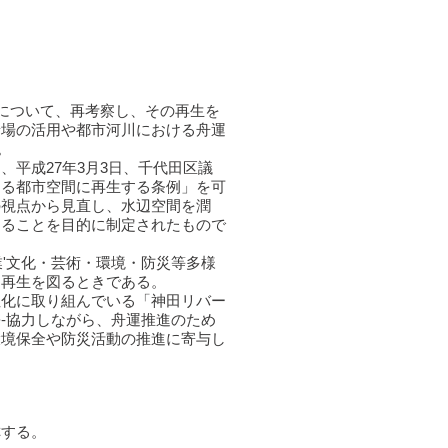
川について、再考察し、その再生を
着場の活用や都市河川における舟運
。
平成27年3月3日、千代田区議
ある都市空間に再生する条例」を可
の視点から見直し、水辺空間を潤
することを目的に制定されたもので
業'文化・芸術・環境・防災等多様
て再生を図るときである。
性化に取り組んでいる「神田リバー
-協力しながら、舟運推進のため
環境保全や防災活動の推進に寄与し
称する。