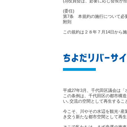
(3)役員会は、必要に応じ会長が
(委任)
第7条 本規約の施行について必
附則
この規約は２８年７月14日から
ちよだリバーサ
平成27年3月、千代田区議会は
この条例は、千代田区の都市構造
い､交流の空間として再生するこ
今こそ、川やその水辺を観光･産
き交う新たな都市空間として再生
そこで私たちは、まず舟運の推進