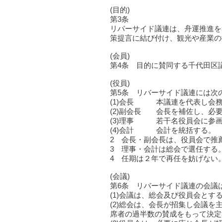
(目的)
第3条
リバーサイド議連は、舟運推進を
策提言に結び付け、観光や産業の
(会員)
第4条 目的に賛同する千代田区
(役員)
第5条 リバーサイド議連には次
(1)会長 本議連を代表し会
(2)副会長 会長を補佐し、必
(3)理事 若干名役員会に参
(4)会計 会計を統括する。
2 会長・副会長は、役員会で推
3 理事・会計は総会で選任する
4 任期は２年で再任を妨げない
(会議)
第6条 リバーサイド議連の会議
(1)会議は、総会及び役員会とす
(2)総会は、会長が招集し会議
席者の過半数の賛成をもって決定