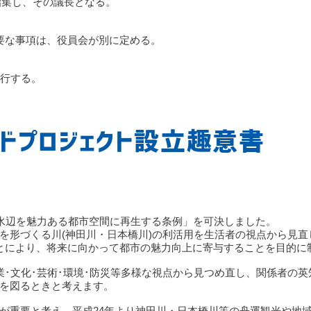
招集し、その議長となる。
要な事項は、役員会が別に定める。
施行する。
イドプロジェクト設立趣意書
「水辺を魅力ある都市空間に再生する条例」を可決しました。
を形づくる川(神田川・日本橋川)の利活用を生活者の視点から見直
とにより、将来に向かって都市の魅力向上に寄与することを目的に
業･文化･芸術･環境･防災等多様な視点から見つめ直し、関係者の英
を図るときと考えます。
が重要と考え、平成24年より神田川・日本橋川等の舟運観光や地